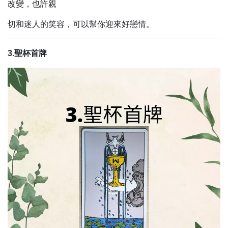
改變，也許親
切和迷人的笑容，可以幫你迎來好戀情。
3.聖杯首牌