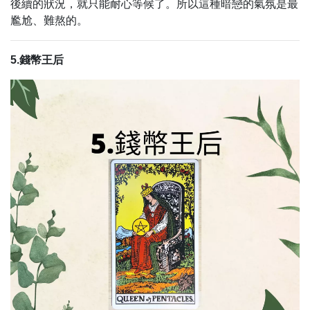
後續的狀況，就只能耐心等候了。所以這種暗戀的氣氛是最
尷尬、難熬的。
5.錢幣王后