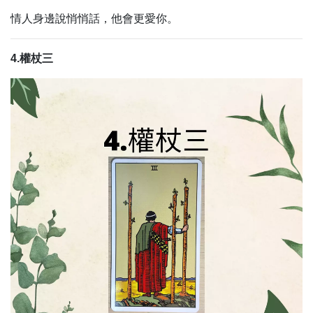
情人身邊說悄悄話，他會更愛你。
4.權杖三