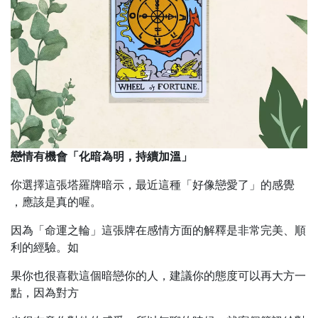
戀情有機會「化暗為明，持續加溫」
你選擇這張塔羅牌暗示，最近這種「好像戀愛了」的感覺
，應該是真的喔。
因為「命運之輪」這張牌在感情方面的解釋是非常完美、順
利的經驗。如
果你也很喜歡這個暗戀你的人，建議你的態度可以再大方一
點，因為對方