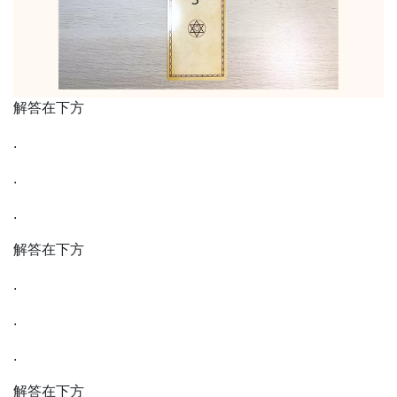
解答在下方
.
.
.
解答在下方
.
.
.
解答在下方