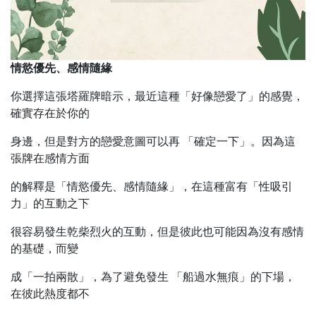
情慾優先、感情隨緣
你選擇這張塔羅牌暗示，最近這種「好像戀愛了」的感覺，
確實存在於你的
身邊，但是對方的戀愛意圖可以再 「確定一下」。因為這
張牌在感情方面
的解釋是「情慾優先、感情隨緣」，在這種富有「性吸引
力」的互動之下
很容易發生乾柴烈火的互動，但是彼此也可能因為沒有感情
的基礎，而變
成「一拍兩散」，為了避免發生 「船過水無痕」的下場，
在彼此熱度都不