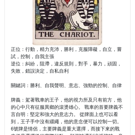
正位：行動，精力充沛，勝利，克服障礙，自立，嘗
試，控制，自我主張
逆位：糾紛，阻滯，違反規則，對手，暴力，頑固，
失敗，錯誤決定，自私自利
關鍵詞：勝利、自我聲明、意志、強勁的控制、自律
牌義：駕著戰車的王子，他的視力所及只有前方，他
的心中只有征服異鄉的滾燙雄心。 戰車的首要牌義不
言自明：堅定和強大的意志力。 從牌面上也可以看
到，王子手中沒有繮繩，他的意念便可以控制一切。
6號牌是情侶，主要牌義是重大選擇，而接下來的戰