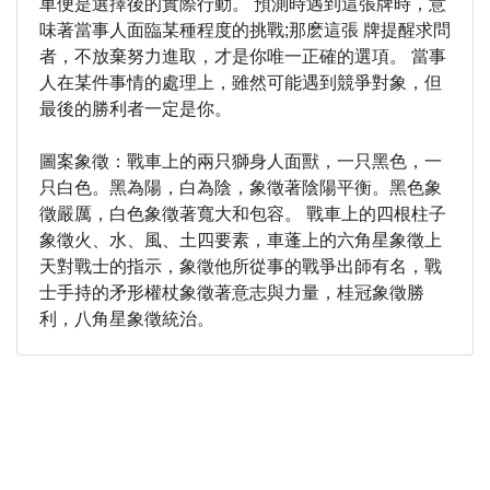
車便是選擇後的實際行動。 預測時遇到這張牌時，意
味著當事人面臨某種程度的挑戰;那麽這張 牌提醒求問
者，不放棄努力進取，才是你唯一正確的選項。 當事
人在某件事情的處理上，雖然可能遇到競爭對象，但
最後的勝利者一定是你。
圖案象徵：戰車上的兩只獅身人面獸，一只黑色，一
只白色。黑為陽，白為陰，象徵著陰陽平衡。黑色象
徵嚴厲，白色象徵著寬大和包容。 戰車上的四根柱子
象徵火、水、風、土四要素，車蓬上的六角星象徵上
天對戰士的指示，象徵他所從事的戰爭出師有名，戰
士手持的矛形權杖象徵著意志與力量，桂冠象徵勝
利，八角星象徵統治。